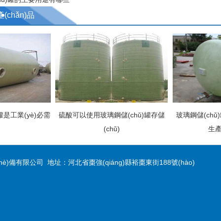
產(chǎn)品
罐是工業(yè)必需
硫酸可以使用玻璃鋼儲(chǔ)罐存儲
玻璃鋼儲(chǔ
(chǔ)
生產
(shè)備有限公司 地址：河北省棗強(qiáng)縣裕棗東街188號(hào)