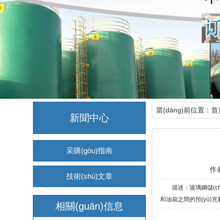
當(dāng)前位置：
首頁
新聞中心
采購(gòu)指南
作者
技術(shù)文章
描述：玻璃鋼儲(ch
和油箱之間的預(yù)充氣氣
相關(guān)信息