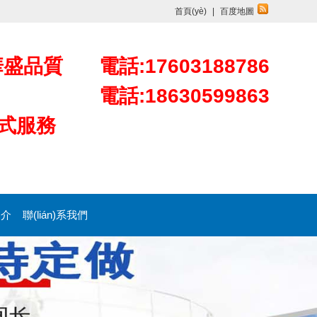
首頁(yè)
|
百度地圖
華盛品質
電話:17603188786
電話:18630599863
站式服務
)介
聯(lián)系我們