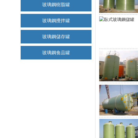
玻璃鋼樹脂罐
玻璃鋼攪拌罐
玻璃鋼儲存罐
玻璃鋼食品罐