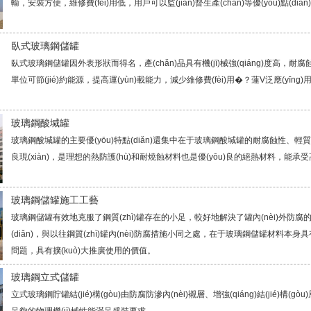
輸，安裝方便，維修費(fèi)用低，用戶可以監(jiān)督生產(chǎn)等優(yōu)點(diǎn)
臥式玻璃鋼儲罐
臥式玻璃鋼儲罐因外表形狀而得名，產(chǎn)品具有機(jī)械強(qiáng)度高，耐腐蝕性能好
單位可節(jié)約能源，提高運(yùn)載能力，減少維修費(fèi)用�？蓮V泛應
玻璃鋼酸堿罐
玻璃鋼酸堿罐的主要優(yōu)特點(diǎn)還集中在于玻璃鋼酸堿罐的耐腐蝕性、輕質(zhì
良現(xiàn)，是理想的熱防護(hù)和耐燒蝕材料也是優(yōu)良的絕熱材料，能
玻璃鋼儲罐施工工藝
玻璃鋼儲罐有效地克服了鋼質(zhì)罐存在的小足，較好地解決了罐內(nèi)外防
(diǎn)，與以往鋼質(zhì)罐內(nèi)防腐措施小同之處，在于玻璃鋼儲罐材料
問題，具有擴(kuò)大推廣使用的價值。
玻璃鋼立式儲罐
立式玻璃鋼貯罐結(jié)構(gòu)由防腐防滲內(nèi)襯層、增強(qiáng)結(jié)構