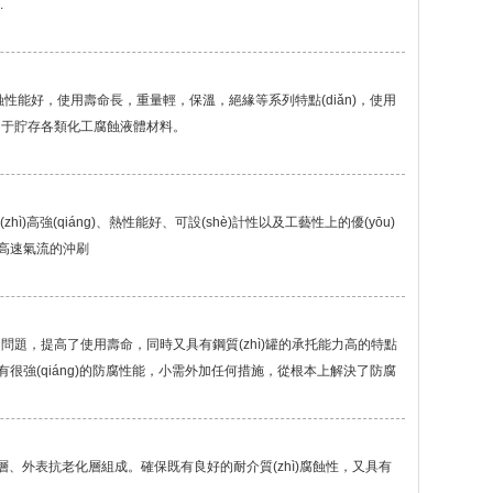
.
，使用壽命長，重量輕，保溫，絕緣等系列特點(diǎn)，使用
(yīng)用于貯存各類化工腐蝕液體材料。
)高強(qiáng)、熱性能好、可設(shè)計性以及工藝性上的優(yōu)
承受高速氣流的沖刷
腐的問題，提高了使用壽命，同時又具有鋼質(zhì)罐的承托能力高的特點
本身具有很強(qiáng)的防腐性能，小需外加任何措施，從根本上解決了防腐
(gòu)層、外表抗老化層組成。確保既有良好的耐介質(zhì)腐蝕性，又具有