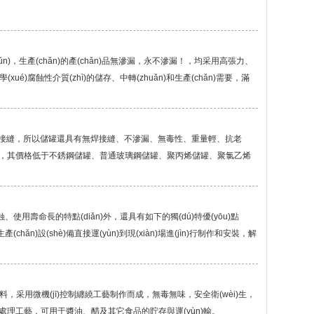
ǔn)，生產(chǎn)的產(chǎn)品無滲漏，永不滲漏！，均采用高張力、
é)腐蝕性介質(zhì)的儲存、中轉(zhuǎn)和生產(chǎn)需要，滿
，所以儲罐還具有無焊接縫、不滲漏、無毒性、重量輕、抗老
diǎn)，其價格低于不銹鋼儲罐、普通玻璃鋼儲罐、聚丙烯儲罐、聚氯乙烯
、使用壽命長的特點(diǎn)外，還具有如下的獨(dú)特優(yōu)點
hǎn)設(shè)備直接運(yùn)到現(xiàn)場進(jìn)行制作和安裝，解
材料，采用微機(jī)控制纏繞工藝制作而成，無毒無味，安全衛(wèi)生，
)格的后處理工藝，可用于醬油、醋及其它食品的貯存與運(yùn)輸。