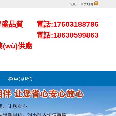
首頁
|
百度地圖
北華盛品質
電話:17603188786
電話:18630599863
(wù)供應
介
聯(lián)系我們