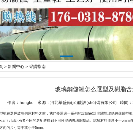
頁
>
新聞中心
>
采購指南
玻璃鋼儲罐怎么選型及樹脂含
作者：hengke
來源：河北華盛節(jié)能設(shè)備有限公司
時間：20
型號在選擇玻璃鋼原材料之前，我們要通過一系列的設(shè)計步驟對玻璃鋼儲罐型
現(xiàn)；因此兩者不同的選配將得到不同性能的玻璃鋼制品。試驗材料厚度小于5mm
其它方向的尺寸等于或小于5mm。