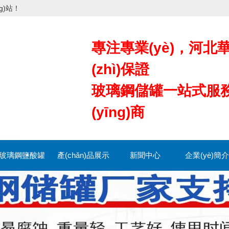
站！
專注專業(yè)，河北
(zhì)保證
玻璃鋼儲罐一站式服務
(yīng)商
玻璃鋼鹽酸罐
產(chǎn)品展示
新聞中心
企業(yè)簡