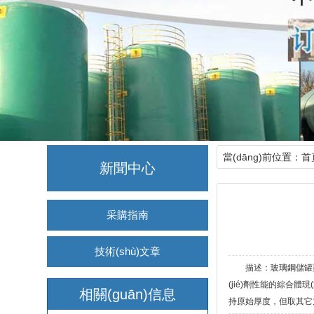
當(dāng)前位置：
首
新聞中心
采購指南
技術(shù)文章
描述：玻璃鋼儲罐
(jié)劑性能的綜合體
相關(guān)信息
持原始厚度，但取