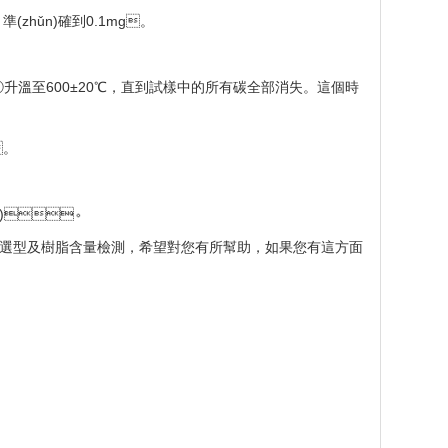
，準(zhǔn)確到0.1mg。
升溫至600±20℃，直到試樣中的所有碳全部消失。這個時
。
i)。
怎么選型及樹脂含量檢測，希望對您有所幫助，如果您有這方面