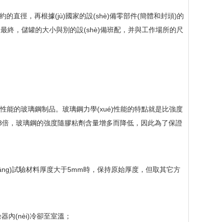
大約的直徑，再根據(jù)國家的設(shè)備零部件(簡體和封頭)的
，最終，儲罐的大小與別的設(shè)備班配，并與工作場所的尺
性能的玻璃鋼制品。玻璃鋼力學(xué)性能的特點就是比強度
的2~3倍，玻璃鋼的強度隨膠粘劑含量增多而降低，因此為了保證
ng)試驗材料厚度大于5mm時，保持原始厚度，但取其它方
èi)冷卻至室溫；