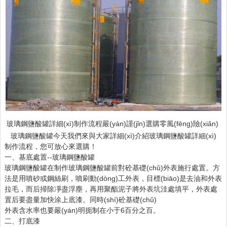
玻璃鋼鹽酸罐詳細(xì)制作流程嚴(yán)謹(jǐn)選購零風(fēng)險(xiǎn)
玻璃鋼鹽酸罐
今天我們來與大家詳細(xì)介紹玻璃鋼鹽酸罐詳細(xì)
制作流程，您可放心來選購！
一、基底處置--玻璃鋼鹽酸罐
玻璃鋼鹽酸罐在制作玻璃鋼鹽酸罐前對砼基礎(chǔ)外表施行處置。方
法是用噴砂或鋼絲刷，噴刷動(dòng)工外表，目標(biāo)是去油和外表
拉毛，而后掃除凈盡浮塵，再用聚酯泥子將外表坑洼處填平，外表處
置后要盡量加快涂上底漆。同時(shí)砼基礎(chǔ)
外表含水率也要嚴(yán)明扼制在小于6百分之百。
二、打底漆