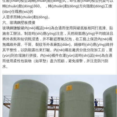
生產(chǎn)模型為轉(zhuǎn)動(dòng)式，即生產(chǎn)模型托架可以
轉(zhuǎn)動(dòng)360。 ，轉(zhuǎn)動(dòng)方向隨動(dòng)工擔
(dān)任職務(wù)的
人需求而轉(zhuǎn)動(dòng)。
六、玻璃鋼壁板攪擾
玻璃鋼鹽酸罐內(nèi)襯認(rèn)為合適而使用與罐底板相同打底漆、貼
施舍工辦法。制造時(shí)應(yīng)注意，天然樹脂應(yīng)平均噴涂且
將外表氈和短切氈浸透，并不斷趕壓氣兒泡，在工藝上保證內(nèi)襯
無纖維外露、干斑、裂紋等外表麻點(diǎn)。鋪修時(shí)應(yīng)維持
其平整性，以防顯露出來打皺。內(nèi)襯在廠房分批分段加工后，運
(yùn)到在場施行拼接。內(nèi)襯件在運(yùn)送時(shí)認(rèn)為合適
而使用柔性包裝物（如草墊）盡力照顧，避免撞擊，并注意防污防
水。