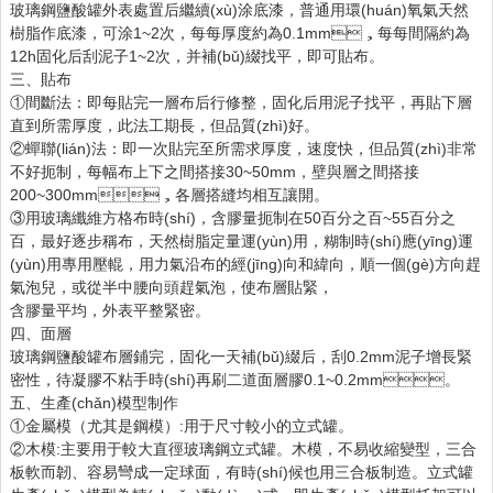
玻璃鋼鹽酸罐外表處置后繼續(xù)涂底漆，普通用環(huán)氧氣天然
樹脂作底漆，可涂1~2次，每每厚度約為0.1mm，每每間隔約為
12h固化后刮泥子1~2次，并補(bǔ)綴找平，即可貼布。
三、貼布
①間斷法：即每貼完一層布后行修整，固化后用泥子找平，再貼下層
直到所需厚度，此法工期長，但品質(zhì)好。
②蟬聯(lián)法：即一次貼完至所需求厚度，速度快，但品質(zhì)非常
不好扼制，每幅布上下之間搭接30~50mm，壁與層之間搭接
200~300mm，各層搭縫均相互讓開。
③用玻璃纖維方格布時(shí)，含膠量扼制在50百分之百~55百分之
百，最好逐步稱布，天然樹脂定量運(yùn)用，糊制時(shí)應(yīng)運
(yùn)用專用壓輥，用力氣沿布的經(jīng)向和緯向，順一個(gè)方向趕
氣泡兒，或從半中腰向頭趕氣泡，使布層貼緊，
含膠量平均，外表平整緊密。
四、面層
玻璃鋼鹽酸罐布層鋪完，固化一天補(bǔ)綴后，刮0.2mm泥子增長緊
密性，待凝膠不粘手時(shí)再刷二道面層膠0.1~0.2mm。
五、生產(chǎn)模型制作
①金屬模（尤其是鋼模）:用于尺寸較小的立式罐。
②木模:主要用于較大直徑玻璃鋼立式罐。木模，不易收縮變型，三合
板軟而韌、容易彎成一定球面，有時(shí)候也用三合板制造。立式罐